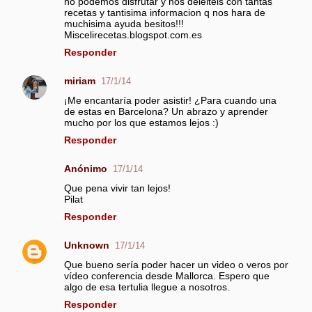
i
no podemos disfrutar y nos deleiteis con tantas
recetas y tantisima informacion q nos hara de
o
muchisima ayuda besitos!!!
s
Miscelirecetas.blogspot.com.es
Responder
miriam
17/1/14
¡Me encantaría poder asistir! ¿Para cuando una
de estas en Barcelona? Un abrazo y aprender
mucho por los que estamos lejos :)
Responder
Anónimo
17/1/14
Que pena vivir tan lejos!
Pilat
Responder
Unknown
17/1/14
Que bueno sería poder hacer un video o veros por
vídeo conferencia desde Mallorca. Espero que
algo de esa tertulia llegue a nosotros.
Responder