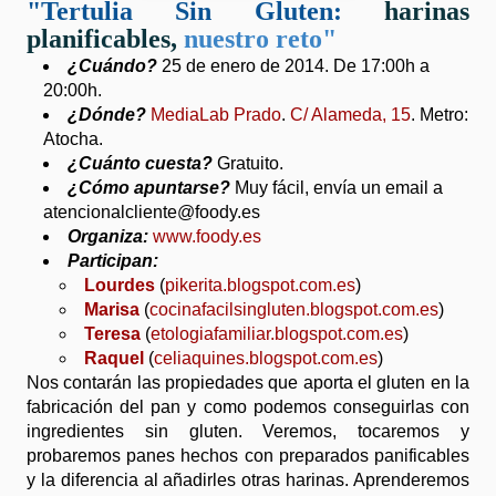
"Tertulia Sin Gluten:
harinas
planificables,
nuestro reto
"
¿Cuándo?
25 de enero de 2014. De 17:00h a
20:00h.
¿Dónde?
MediaLab Prado
.
C/ Alameda, 15
. Metro:
Atocha.
¿Cuánto cuesta?
Gratuito.
¿Cómo apuntarse?
Muy fácil, envía un email a
atencionalcliente@foody.es
Organiza:
www.foody.es
Participan:
Lourdes
(
pikerita.blogspot.com.es
)
Marisa
(
cocinafacilsingluten.blogspot.com.es
)
Teresa
(
etologiafamiliar.blogspot.com.es
)
Raquel
(
celiaquines.blogspot.com.es
)
Nos contarán las propiedades que aporta el gluten en la
fabricación del pan y como podemos conseguirlas con
ingredientes sin gluten. Veremos, tocaremos y
probaremos panes hechos con preparados panificables
y la diferencia al añadirles otras harinas. Aprenderemos