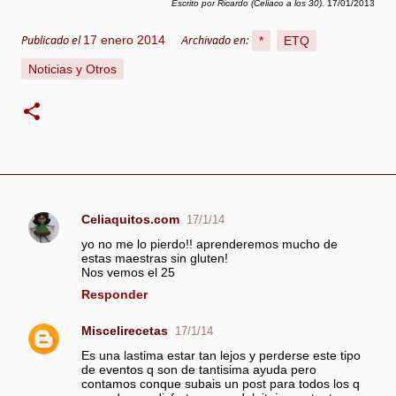
Escrito por Ricardo (Celiaco a los 30).
17/01/2013
17 enero 2014
*
ETQ
Publicado el
Archivado en:
Noticias y Otros
Celiaquitos.com
17/1/14
C
yo no me lo pierdo!! aprenderemos mucho de
o
estas maestras sin gluten!
m
Nos vemos el 25
e
Responder
n
Miscelirecetas
17/1/14
t
a
Es una lastima estar tan lejos y perderse este tipo
de eventos q son de tantisima ayuda pero
r
contamos conque subais un post para todos los q