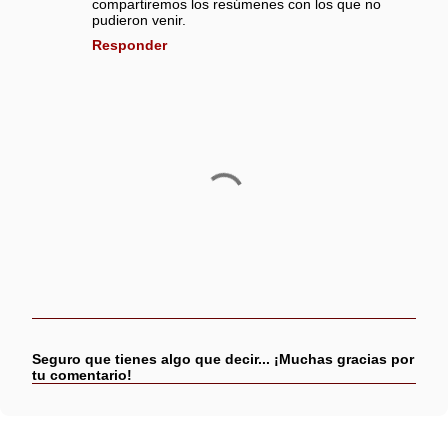
compartiremos los resúmenes con los que no
pudieron venir.
Responder
P
u
b
Seguro que tienes algo que decir... ¡Muchas gracias por
l
tu comentario!
i
c
a
r