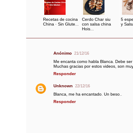
Recetas de cocina
Cerdo Char siu
5 espe
China · Sin Glute...
con salsa china
y Salsa
Hois...
Anónimo
21/12/16
C
Me encanta como habla Blanca. Debe ser m
o
Muchas gracias por estos videos, son m
m
Responder
e
n
Unknown
22/12/16
t
Blanca, me ha encantado. Un beso..
a
Responder
r
i
o
s