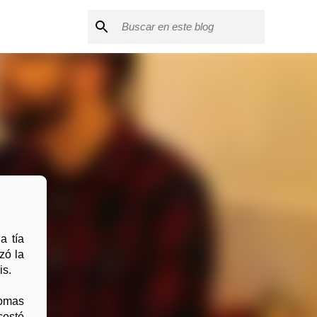
a tía
zó la
is.
tomas
costó