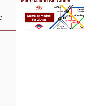
Metro Madrid Sin Gluten
con
u...