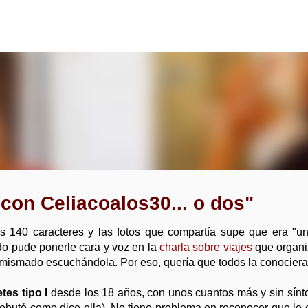
Ir al contenido principal
con Celiacoalos30... o dos"
us 140 caracteres y las fotos que compartía supe que era "un
do pude ponerle cara y voz en la
charla sobre viajes
que organi
mismado escuchándola. Por eso, quería que todos la conociera
tes tipo I
desde los 18 años, con unos cuantos más y sin sín
ebutó como dice ella). No tiene problema en reconocer que le 