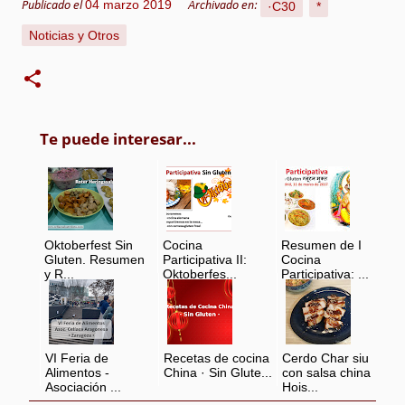
04 marzo 2019
·C30
*
Publicado el
Archivado en:
Noticias y Otros
Te puede interesar...
Oktoberfest Sin
Cocina
Resumen de I
Gluten. Resumen
Participativa II:
Cocina
y R...
Oktoberfes...
Participativa: ...
VI Feria de
Recetas de cocina
Cerdo Char siu
Alimentos -
China · Sin Glute...
con salsa china
Asociación ...
Hois...