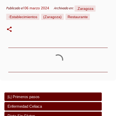
06 marzo 2024
.Zaragoza
Publicado el
Archivado en:
·Establecimientos
(Zaragoza)
Restaurante
C
o
m
e
n
t
a
|L| Primeros pasos
r
i
Consejos para recién diagnosticados
Enfermedad Celiaca
o
¿Enfermedad celiaca? ¿Celiaquía?
Dieta Sin Gluten