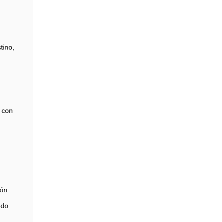
tino,
 con
zón
edo