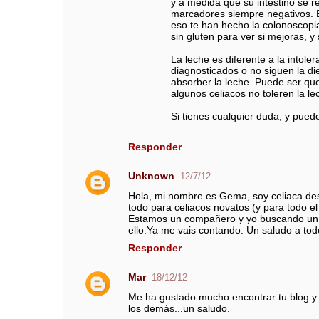
y a medida que su intestino se 
marcadores siempre negativos. E
eso te han hecho la colonoscopia
sin gluten para ver si mejoras, y 
La leche es diferente a la intole
diagnosticados o no siguen la d
absorber la leche. Puede ser que
algunos celiacos no toleren la l
Si tienes cualquier duda, y pued
Responder
Unknown
12/7/12
Hola, mi nombre es Gema, soy celiaca des
todo para celiacos novatos (y para todo el
Estamos un compañero y yo buscando un au
ello.Ya me vais contando. Un saludo a tod
Responder
Mar
18/12/12
Me ha gustado mucho encontrar tu blog y 
los demás...un saludo.