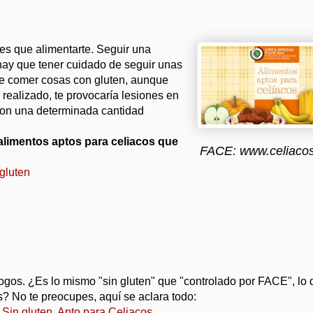
s que alimentarte. Seguir una
 hay que tener cuidado de seguir unas
ue comer cosas con gluten, aunque
s realizado, te provocaría lesiones en
 con una determinada cantidad
 alimentos aptos para celiacos que
FACE: www.celiacos
gluten
 logos. ¿Es lo mismo "sin gluten" que "controlado por FACE", lo
s? No te preocupes, aquí se aclara todo:
 Sin gluten, Apto para Celiacos