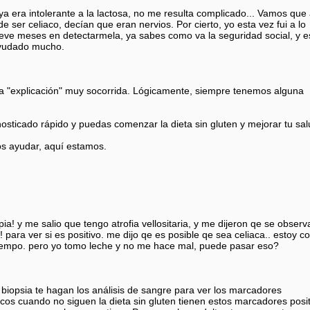
a era intolerante a la lactosa, no me resulta complicado... Vamos que
de ser celiaco, decían que eran nervios. Por cierto, yo esta vez fui a lo
ueve meses en detectarmela, ya sabes como va la seguridad social, y e
ayudado mucho.
una "explicación" muy socorrida. Lógicamente, siempre tenemos alguna
sticado rápido y puedas comenzar la dieta sin gluten y mejorar tu sal
s ayudar, aquí estamos.
a! y me salio que tengo atrofia vellositaria, y me dijeron qe se obser
! para ver si es positivo. me dijo qe es posible qe sea celiaca.. estoy c
empo. pero yo tomo leche y no me hace mal, puede pasar eso?
biopsia te hagan los análisis de sangre para ver los marcadores
acos cuando no siguen la dieta sin gluten tienen estos marcadores posit