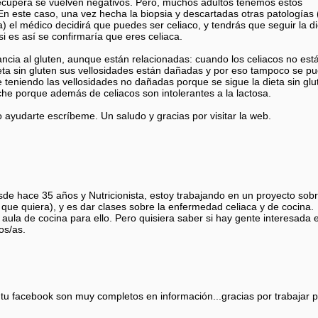
recupera se vuelven negativos. Pero, muchos adultos tenemos estos
n este caso, una vez hecha la biopsia y descartadas otras patologías 
) el médico decidirá que puedes ser celiaco, y tendrás que seguir la di
si es así se confirmaría que eres celiaca.
rancia al gluten, aunque están relacionadas: cuando los celiacos no est
ieta sin gluten sus vellosidades están dañadas y por eso tampoco se p
 teniendo las vellosidades no dañadas porque se sigue la dieta sin glu
eche porque además de celiacos son intolerantes a la lactosa.
o ayudarte escríbeme. Un saludo y gracias por visitar la web.
de hace 35 años y Nutricionista, estoy trabajando en un proyecto sob
 que quiera), y es dar clases sobre la enfermedad celiaca y de cocina.
la de cocina para ello. Pero quisiera saber si hay gente interesada 
os/as.
tu facebook son muy completos en información...gracias por trabajar 