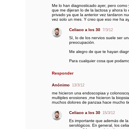
o
Me lo han diagnosticado ayer, pero como y
que me dijeran lo de la lactosa y ahora lo 
s
privado ya que la anterior vez tardaron n
vez solo un mes. Y creo que eso me ha 
Celiaco a los 30
7/3/12
Sí, lo de los nervios suele ser 
preocupación.
Me alegro de que te hayan diagno
Para cualquier cosa que podamo
Responder
Anónimo
13/3/12
me hicieron una endoscopiaa y colonoscopi
multiples erosiones ,me hicieron la biopsia
muchos dolores de panzaa hace mucho ti
Celiaco a los 30
15/3/12
Es importante que además de la 
serológicos. En general, los celi