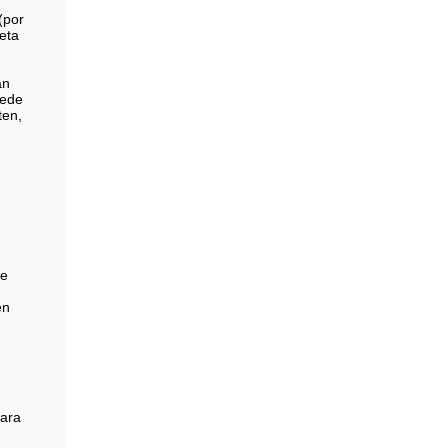
(por
eta
án
uede
ten,
re
en
para