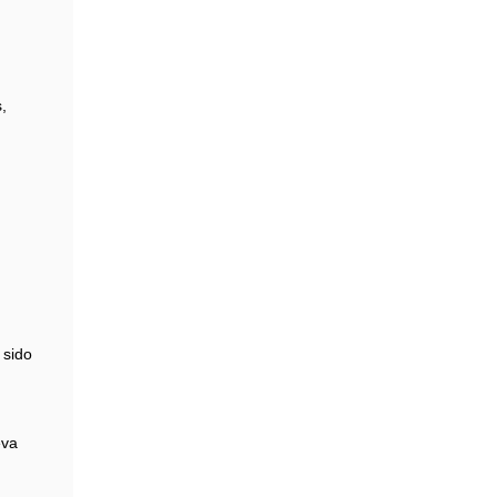
,
 sido
eva