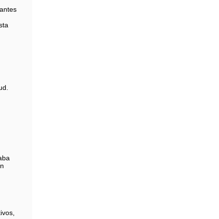
 antes
sta
ud.
vaba
on
ivos,