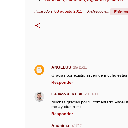
03 agosto 2011
·Enferm
Publicado el
Archivado en:
ANGELUS
19/11/11
C
Gracias por existir, sirven de mucho estas
o
Responder
m
e
Celiaco a los 30
20/11/11
n
Muchas gracias por tu comentario Ángelus.
t
me ayudan a mi.
a
Responder
r
i
Anónimo
7/3/12