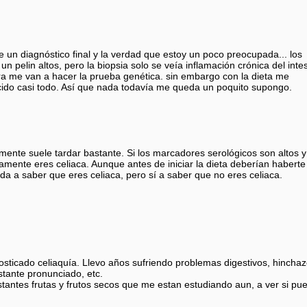
 un diagnóstico final y la verdad que estoy un poco preocupada... los
n pelin altos, pero la biopsia solo se veía inflamación crónica del intes
a me van a hacer la prueba genética. sin embargo con la dieta me
ido casi todo. Así que nada todavía me queda un poquito supongo.
mente suele tardar bastante. Si los marcadores serológicos son altos y
ramente eres celiaca. Aunque antes de iniciar la dieta deberían haberte
a a saber que eres celiaca, pero sí a saber que no eres celiaca.
sticado celiaquía. Llevo años sufriendo problemas digestivos, hincha
tante pronunciado, etc.
stantes frutas y frutos secos que me estan estudiando aun, a ver si pu