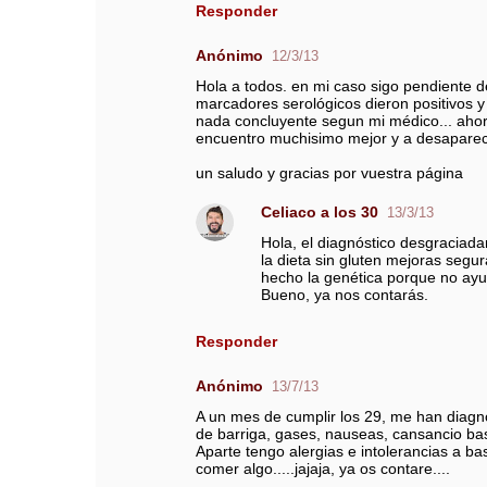
Responder
Anónimo
12/3/13
Hola a todos. en mi caso sigo pendiente de
marcadores serológicos dieron positivos y u
nada concluyente segun mi médico... ahor
encuentro muchisimo mejor y a desaparec
un saludo y gracias por vuestra página
Celiaco a los 30
13/3/13
Hola, el diagnóstico desgraciada
la dieta sin gluten mejoras segu
hecho la genética porque no ayud
Bueno, ya nos contarás.
Responder
Anónimo
13/7/13
A un mes de cumplir los 29, me han diagno
de barriga, gases, nauseas, cansancio bas
Aparte tengo alergias e intolerancias a ba
comer algo.....jajaja, ya os contare....