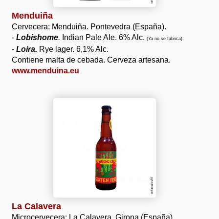
Menduiña
Cervecera: Menduiña. Pontevedra (España).
-
Lobishome
.
Indian Pale Ale. 6% Alc.
(Ya no se fabrica)
-
Loira.
Rye lager. 6,1% Alc.
Contiene malta de cebada. Cerveza artesana.
www.menduina.eu
La Calavera
Microcervecera: La Calavera. Girona (España).