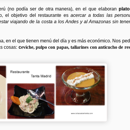
erú (no podía ser de otra manera), en el que elaboran
plat
, el objetivo del restaurante es
acercar a todas las person
estar viajando de la costa a los Andes y al Amazonas sin tene
ana, en el que tienen menú del día y es más económico. Nos pe
ás cosas:
c
eviche, p
ulpo con papas, t
allarines con anticucho de re