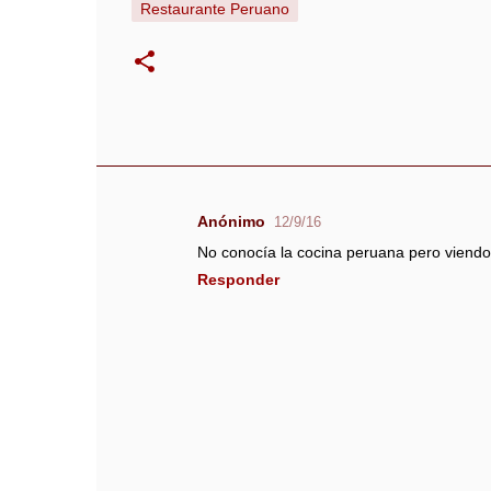
Restaurante Peruano
Anónimo
12/9/16
C
No conocía la cocina peruana pero viendo 
o
Responder
m
e
n
t
a
r
i
o