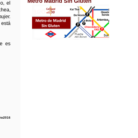
Metro Madrid Sin Gluten
o, el
chea,
ujer.
 está
te es
sto2016