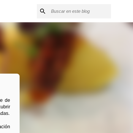
He de
ubrir
adas.
ación