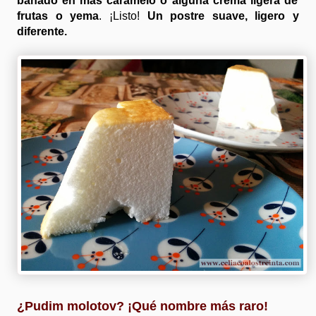
bañado en más caramelo o alguna crema ligera de
frutas o yema
. ¡Listo!
Un postre suave, ligero y
diferente.
¿Pudim molotov? ¡Qué nombre más raro!