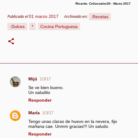
Ricardo. Celiacoalos30 - Marzo 2017
01 marzo 2017
.Recetas
Publicado el
Archivado en:
·Dulces
*
Cocina Portuguesa
Mijú
1/3/17
C
Se ve bien bueno.
o
Un saludito
m
Responder
e
n
María
1/3/17
t
Tengo unas claras de huevo en la nevera, fijo
a
mañana cae. Unmm gracias!!! Un saludo.
r
Responder