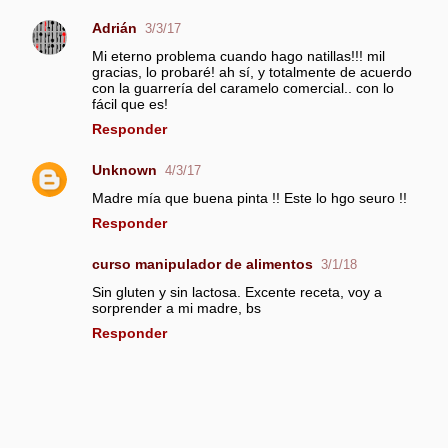
i
Adrián
3/3/17
o
Mi eterno problema cuando hago natillas!!! mil
s
gracias, lo probaré! ah sí, y totalmente de acuerdo
con la guarrería del caramelo comercial.. con lo
fácil que es!
Responder
Unknown
4/3/17
Madre mía que buena pinta !! Este lo hgo seuro !!
Responder
curso manipulador de alimentos
3/1/18
Sin gluten y sin lactosa. Excente receta, voy a
sorprender a mi madre, bs
Responder