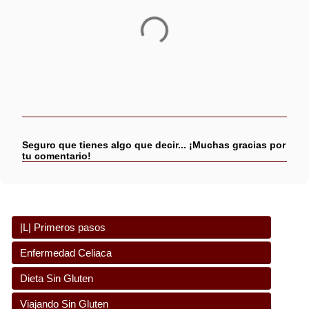
P
u
b
Seguro que tienes algo que decir... ¡Muchas gracias por
l
tu comentario!
i
c
a
r
u
n
|L| Primeros pasos
c
o
Consejos para recién diagnosticados
Enfermedad Celiaca
m
e
¿Enfermedad celiaca? ¿Celiaquía?
n
Dieta Sin Gluten
t
Síntomas y signos
¿Qué es el Gluten? Utilidades
a
Viajando Sin Gluten