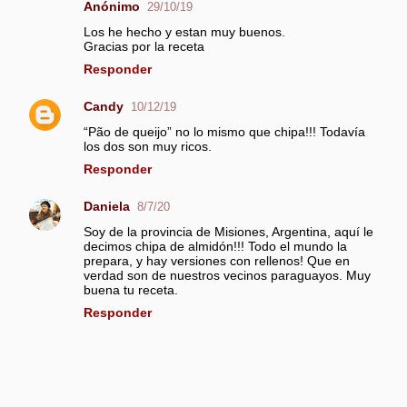
Anónimo
29/10/19
C
Los he hecho y estan muy buenos.
o
Gracias por la receta
m
Responder
e
n
Candy
10/12/19
t
“Pão de queijo” no lo mismo que chipa!!! Todavía
a
los dos son muy ricos.
r
Responder
i
Daniela
8/7/20
o
Soy de la provincia de Misiones, Argentina, aquí le
s
decimos chipa de almidón!!! Todo el mundo la
prepara, y hay versiones con rellenos! Que en
verdad son de nuestros vecinos paraguayos. Muy
buena tu receta.
Responder