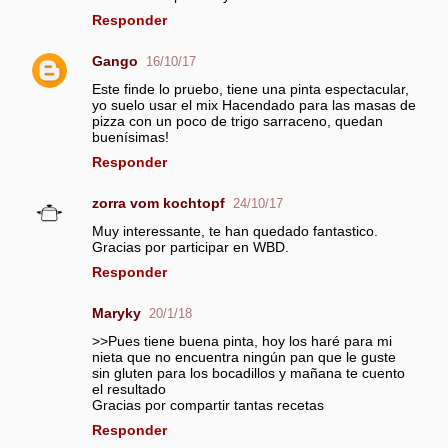
Responder
n
t
Gango
16/10/17
a
Este finde lo pruebo, tiene una pinta espectacular,
r
yo suelo usar el mix Hacendado para las masas de
i
pizza con un poco de trigo sarraceno, quedan
buenísimas!
o
Responder
s
zorra vom kochtopf
24/10/17
Muy interessante, te han quedado fantastico.
Gracias por participar en WBD.
Responder
Maryky
20/1/18
>>Pues tiene buena pinta, hoy los haré para mi
nieta que no encuentra ningún pan que le guste
sin gluten para los bocadillos y mañana te cuento
el resultado
Gracias por compartir tantas recetas
Responder