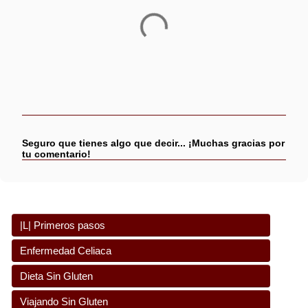
P
u
b
Seguro que tienes algo que decir... ¡Muchas gracias por
l
tu comentario!
i
c
a
r
u
n
|L| Primeros pasos
c
o
Consejos para recién diagnosticados
Enfermedad Celiaca
m
e
¿Enfermedad celiaca? ¿Celiaquía?
n
Dieta Sin Gluten
t
Síntomas y signos
¿Qué es el Gluten? Utilidades
a
Viajando Sin Gluten
r