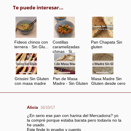
Te puede interesar...
Fideos chinos con
Costillas
Pan Chapata Sin
ternera · Sin Glu...
caramelizadas
gluten
chinas · Si...
Grissini Sin Gluten
Pan de Masa
Masa Madre Sin
con masa madre
Madre - Sin Gluten
Gluten desde cero
Alicia
16/10/17
C
¿En serio ese pan con harina del Mercadona? yo
o
la compré porque estaba barata pero todavía no la
m
he usado.
Este finde lo pruebo y cuento
e