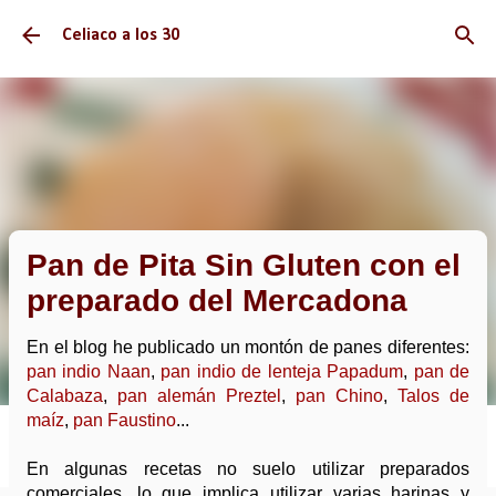
Ir al contenido principal
Celiaco a los 30
Pan de Pita Sin Gluten con el
preparado del Mercadona
En el blog he publicado un montón de panes diferentes:
pan indio Naan
,
pan indio de lenteja Papadum
,
pan de
Calabaza
,
pan alemán Preztel
,
pan Chino
,
Talos de
maíz
,
pan Faustino
...
En algunas recetas no suelo utilizar preparados
comerciales, lo que implica utilizar varias harinas y